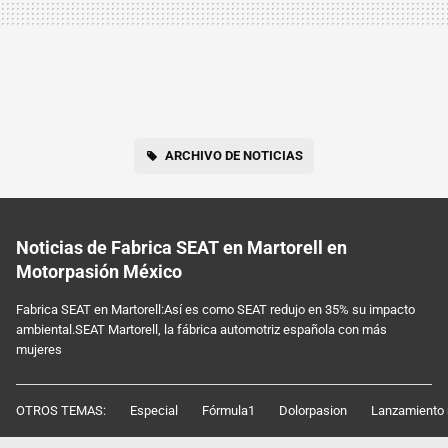
ARCHIVO DE NOTICIAS
Noticias de Fabrica SEAT en Martorell en
Motorpasión México
Fabrica SEAT en Martorell:Así es como SEAT redujo en 35% su impacto
ambiental.SEAT Martorell, la fábrica automotriz española con más
mujeres
OTROS TEMAS:
Especial
Fórmula1
Dolorpasion
Lanzamiento 