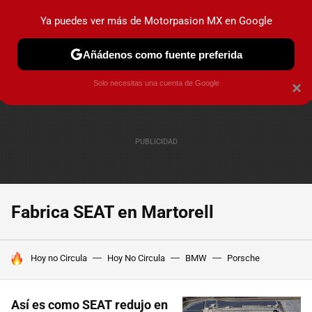
Ya puedes ver más de Motorpasion MX en Google
PRUEBAS
INDUSTRIA
HOY NO CIRCULA
LANZAMIEN
Añádenos como fuente preferida
Solo necesitas una cuenta de Google
×
Fabrica SEAT en Martorell
HOY SE HABLA DE
Hoy no Circula
Hoy No Circula
BMW
Porsche
Así es como SEAT redujo en