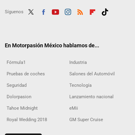
Síguenos
Twit
Fac
Yout
Inst
RSS
Flip
Tikt
ter
ebo
ube
agra
boar
ok
ok
m
d
En Motorpasión México hablamos de...
Fórmula1
Industria
Pruebas de coches
Salones del Automóvil
Seguridad
Tecnología
Dolorpasion
Lanzamiento nacional
Tahoe Midnight
eMii
Royal Wedding 2018
GM Super Cruise