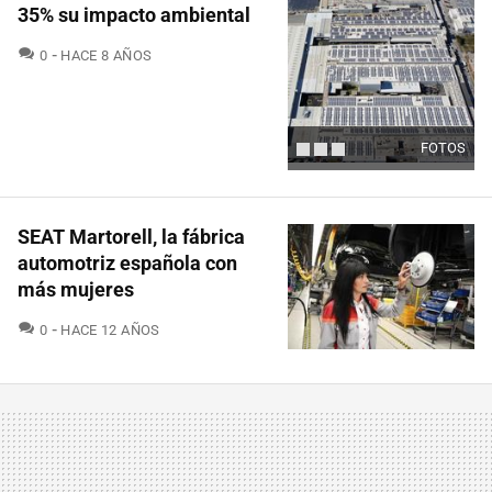
35% su impacto ambiental
COMENTARIOS
0
HACE 8 AÑOS
FOTOS
SEAT Martorell, la fábrica
automotriz española con
más mujeres
COMENTARIOS
0
HACE 12 AÑOS