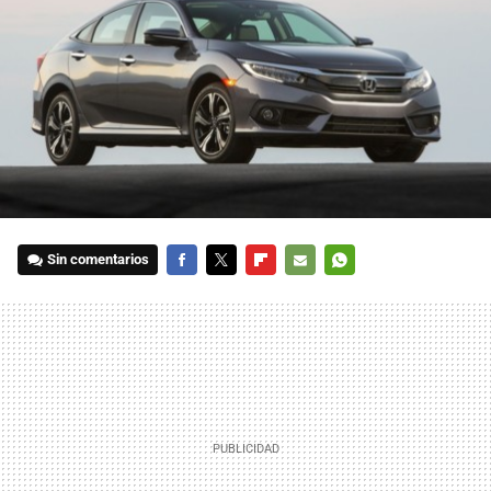
Sin comentarios
FACEBOOK
TWITTER
FLIPBOARD
E-
WHATSAPP
MAIL