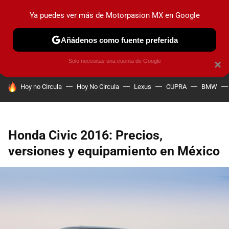
Ya puedes ver más de Motorpasion MX en Google
PRUEBAS
INDUSTRIA
HOY NO CIRCULA
LANZAMIEN
Añádenos como fuente preferida
Solo necesitas una cuenta de Google
×
HOY SE HABLA DE
Hoy no Circula
Hoy No Circula
Lexus
CUPRA
BMW
Honda Civic 2016: Precios,
versiones y equipamiento en México