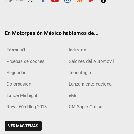
Twit
Fac
Yout
Inst
RSS
Flip
Tikt
ter
ebo
ube
agra
boar
ok
ok
m
d
En Motorpasión México hablamos de...
Fórmula1
Industria
Pruebas de coches
Salones del Automóvil
Seguridad
Tecnología
Dolorpasion
Lanzamiento nacional
Tahoe Midnight
eMii
Royal Wedding 2018
GM Super Cruise
VER MÁS TEMAS