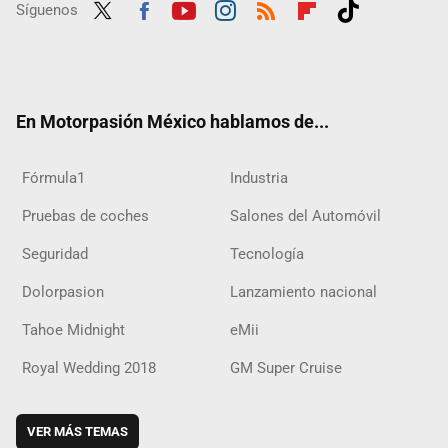
Síguenos
Twit
Fac
Yout
Inst
RSS
Flip
Tikt
ter
ebo
ube
agra
boar
ok
ok
m
d
En Motorpasión México hablamos de...
Fórmula1
Industria
Pruebas de coches
Salones del Automóvil
Seguridad
Tecnología
Dolorpasion
Lanzamiento nacional
Tahoe Midnight
eMii
Royal Wedding 2018
GM Super Cruise
VER MÁS TEMAS