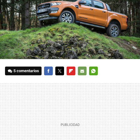
5 comentarios
FACEBOOK
TWITTER
FLIPBOARD
E-
WHATSAPP
MAIL