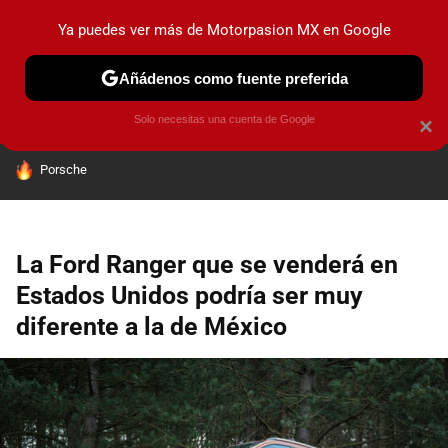
Ya puedes ver más de Motorpasion MX en Google
PRUEBAS
INDUSTRIA
HOY NO CIRCULA
LANZAMIEN
Añádenos como fuente preferida
Solo necesitas una cuenta de Google
×
HOY SE HABLA DE
Porsche
La Ford Ranger que se venderá en
Estados Unidos podría ser muy
diferente a la de México