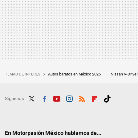
TEMAS DE INTERÉS
Autos baratos en México 2025
Nissan V-Drive
Síguenos
Twit
Fac
Yout
Inst
RSS
Flip
Tikt
ter
ebo
ube
agra
boar
ok
ok
m
d
En Motorpasión México hablamos de...