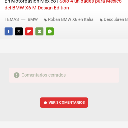
En Motorpasión México |
Sólo 4 unidades para México
del BMW X6 M Design Edition
TEMAS
BMW
Roban BMW X6 en Italia
Descubren B
FACEBOOK
TWITTER
FLIPBOARD
E-
WHATSAPP
MAIL
Comentarios cerrados
VER
3 COMENTARIOS