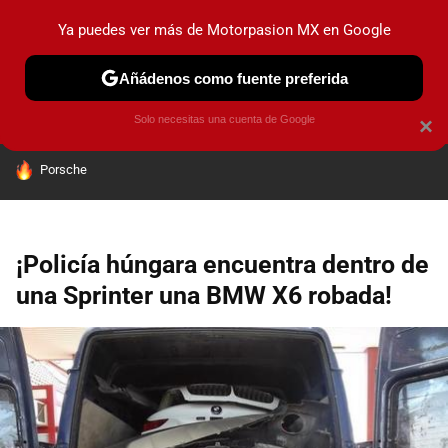
Ya puedes ver más de Motorpasion MX en Google
PRUEBAS
INDUSTRIA
HOY NO CIRCULA
LANZAMIEN
Añádenos como fuente preferida
Solo necesitas una cuenta de Google
×
HOY SE HABLA DE
Porsche
¡Policía húngara encuentra dentro de
una Sprinter una BMW X6 robada!