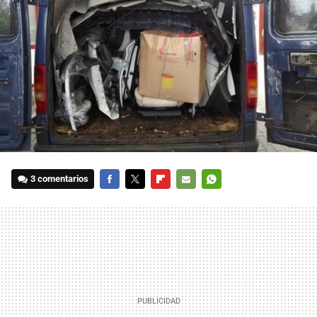
3 comentarios
FACEBOOK
TWITTER
FLIPBOARD
E-
WHATSAPP
MAIL