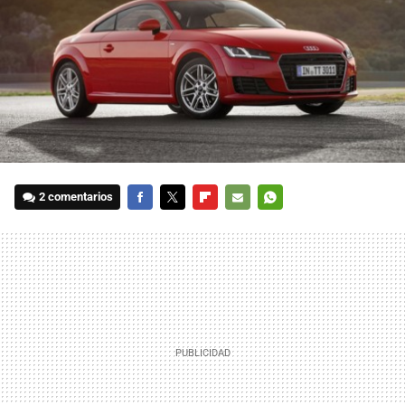
2 comentarios
FACEBOOK
TWITTER
FLIPBOARD
E-
WHATSAPP
MAIL