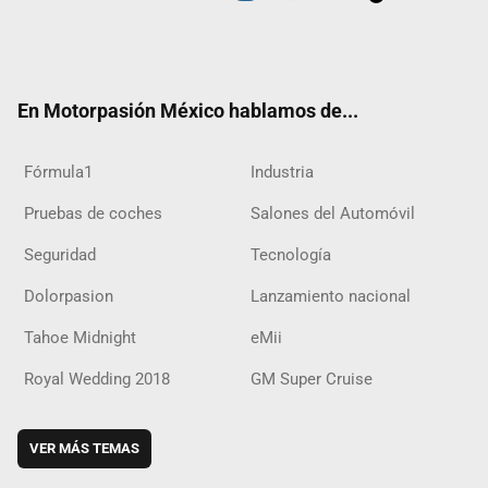
Twit
Fac
Yout
Inst
RSS
Flip
Tikt
ter
ebo
ube
agra
boar
ok
ok
m
d
En Motorpasión México hablamos de...
Fórmula1
Industria
Pruebas de coches
Salones del Automóvil
Seguridad
Tecnología
Dolorpasion
Lanzamiento nacional
Tahoe Midnight
eMii
Royal Wedding 2018
GM Super Cruise
VER MÁS TEMAS