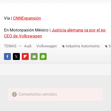
Vía |
CNNExpansión
En Motorpasión México |
Justicia alemana va por el ex-
CEO de Volkswagen
TEMAS
Audi
Volkswagen
Industria Automotriz
S
FACEBOOK
TWITTER
FLIPBOARD
E-
WHATSAPP
MAIL
Comentarios cerrados