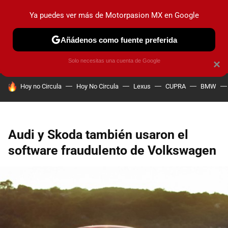
Ya puedes ver más de Motorpasion MX en Google
PRUEBAS
INDUSTRIA
HOY NO CIRCULA
LANZAMIEN
Añádenos como fuente preferida
Solo necesitas una cuenta de Google
×
HOY SE HABLA DE
Hoy no Circula
Hoy No Circula
Lexus
CUPRA
BMW
Audi y Skoda también usaron el
software fraudulento de Volkswagen