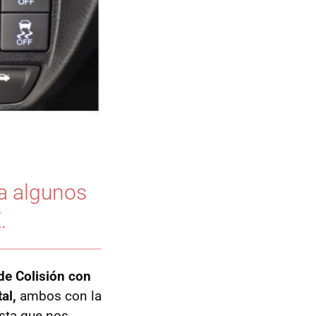
ra algunos
.
de Colisión con
al,
ambos con la
asta que nos