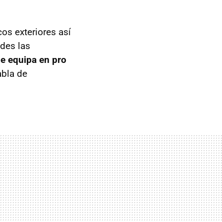
cos exteriores así
edes las
ue equipa en pro
abla de