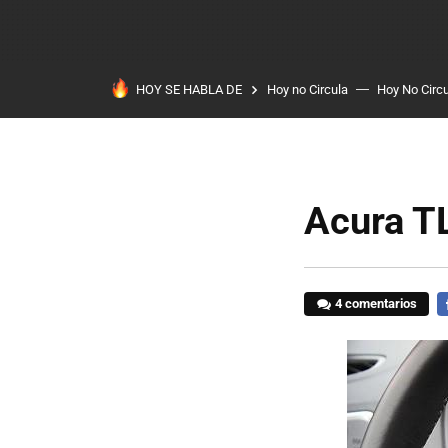
HOY SE HABLA DE
Hoy no Circula
Hoy No Circ
Acura TL
4 comentarios
F