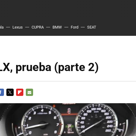
ula
Lexus
CUPRA
BMW
Ford
SEAT
X, prueba (parte 2)
ACEBOOK
TWITTER
FLIPBOARD
E-
MAIL