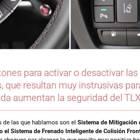
ones para activar o desactivar las
s, que resultan muy instrusivas pa
uda aumentan la seguridad del TLX
s de las que hablamos son el
Sistema de Mitigación 
 el Sistema de Frenado Inteligente de Colisión Front
tar choques por alcance lo que resulta muy positivo h