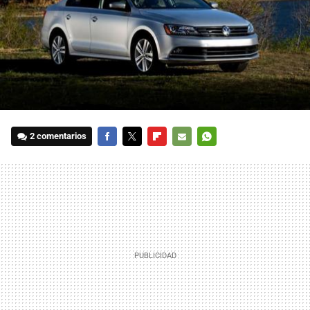
2 comentarios
FACEBOOK
TWITTER
FLIPBOARD
E-
WHATSAPP
MAIL