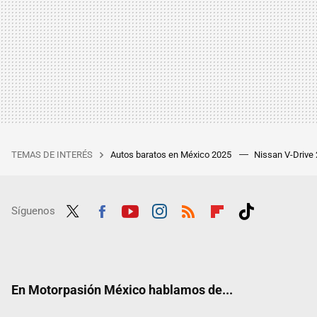
TEMAS DE INTERÉS
Autos baratos en México 2025
Nissan V-Drive
Síguenos
Twit
Fac
Yout
Inst
RSS
Flip
Tikt
ter
ebo
ube
agra
boar
ok
ok
m
d
En Motorpasión México hablamos de...