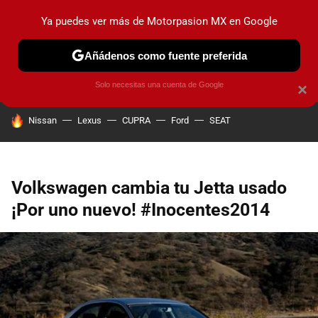
Ya puedes ver más de Motorpasion MX en Google
PRUEBAS
INDUSTRIA
HOY NO CIRCULA
LANZAMIEN
Añádenos como fuente preferida
Solo necesitas una cuenta de Google
×
HOY SE HABLA DE
Nissan
Lexus
CUPRA
Ford
SEAT
Volkswagen cambia tu Jetta usado
¡Por uno nuevo! #Inocentes2014