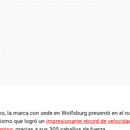
ns, la marca con sede en Wolfsburg presentó en el n
mismo que logró un
impresionante récord de velocidad
gring
, gracias a sus 305 caballos de fuerza.