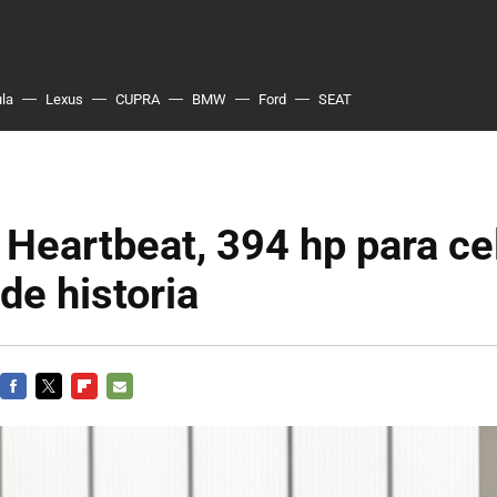
ula
Lexus
CUPRA
BMW
Ford
SEAT
 Heartbeat, 394 hp para ce
de historia
FACEBOOK
TWITTER
FLIPBOARD
E-
MAIL