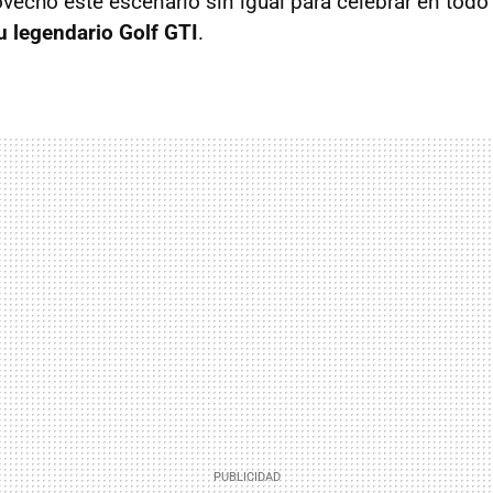
vechó este escenario sin igual para celebrar en todo 
u legendario Golf GTI
.