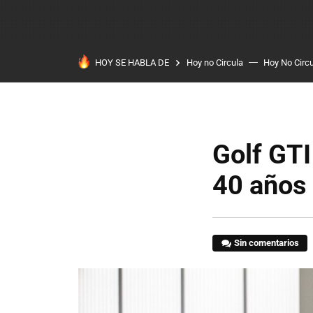
HOY SE HABLA DE
Hoy no Circula
Hoy No Circ
Golf GTI
40 años 
Sin comentarios