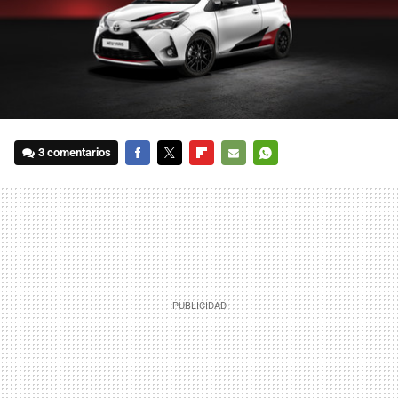
3 comentarios
FACEBOOK
TWITTER
FLIPBOARD
E-
WHATSAPP
MAIL