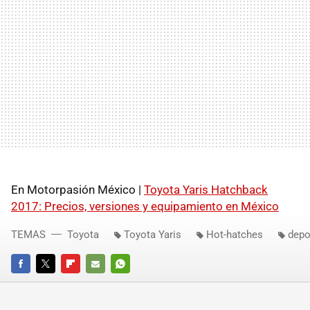
En Motorpasión México |
Toyota Yaris Hatchback
2017: Precios, versiones y equipamiento en México
TEMAS
Toyota
Toyota Yaris
Hot-hatches
depo
FACEBOOK
TWITTER
FLIPBOARD
E-
WHATSAPP
MAIL