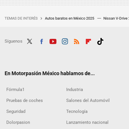
TEMAS DE INTERÉS
Autos baratos en México 2025
Nissan V-Drive
Síguenos
Twit
Fac
Yout
Inst
RSS
Flip
Tikt
ter
ebo
ube
agra
boar
ok
ok
m
d
En Motorpasión México hablamos de...
Fórmula1
Industria
Pruebas de coches
Salones del Automóvil
Seguridad
Tecnología
Dolorpasion
Lanzamiento nacional