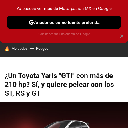
Ya puedes ver más de Motorpasion MX en Google
PRUEBAS
INDUSTRIA
HOY NO CIRCULA
LANZAMIEN
Añádenos como fuente preferida
Solo necesitas una cuenta de Google
×
HOY SE HABLA DE
Mercedes
Peugeot
¿Un Toyota Yaris "GTI" con más de
210 hp? Sí, y quiere pelear con los
ST, RS y GT