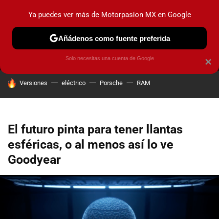
Ya puedes ver más de Motorpasion MX en Google
MENÚ
NUEVO
Añádenos como fuente preferida
PRUEBAS
INDUSTRIA
HOY NO CIRCULA
LANZAMIEN
Solo necesitas una cuenta de Google
×
HOY SE HABLA DE
Versiones
eléctrico
Porsche
RAM
El futuro pinta para tener llantas
esféricas, o al menos así lo ve
Goodyear