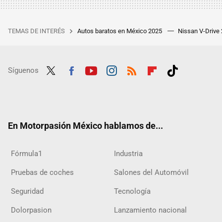
TEMAS DE INTERÉS
Autos baratos en México 2025
Nissan V-Drive
Síguenos
Twit
Fac
Yout
Inst
RSS
Flip
Tikt
ter
ebo
ube
agra
boar
ok
ok
m
d
En Motorpasión México hablamos de...
Fórmula1
Industria
Pruebas de coches
Salones del Automóvil
Seguridad
Tecnología
Dolorpasion
Lanzamiento nacional