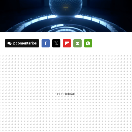
2 comentarios
FACEBOOK
TWITTER
FLIPBOARD
E-
WHATSAPP
MAIL