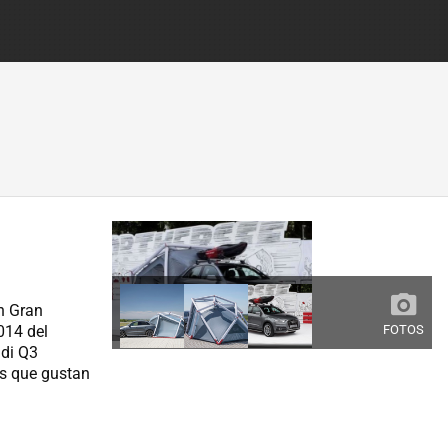
n Gran
FOTOS
014 del
udi Q3
os que gustan