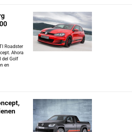
rg
400
TI Roadster
cept. Ahora
 del Golf
en en
ncept,
ienen