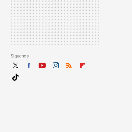
Síguenos
Twit
Fac
Yout
Inst
RSS
Flip
ter
ebo
ube
agra
boar
Tikt
ok
m
d
ok