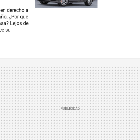
nen derecho a
año, ¿Por qué
casa? Lejos de
ce su