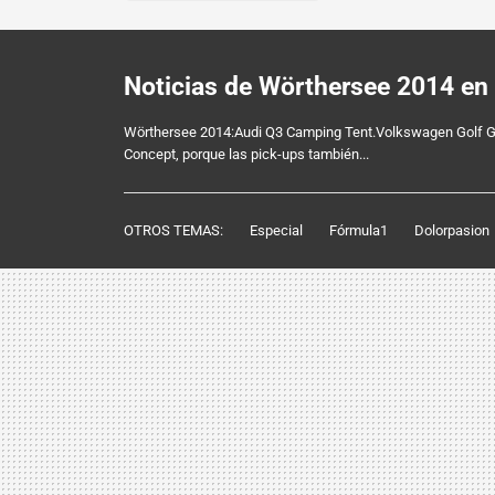
Noticias de Wörthersee 2014 en
Wörthersee 2014:Audi Q3 Camping Tent.Volkswagen Golf GT
Concept, porque las pick-ups también...
OTROS TEMAS:
Especial
Fórmula1
Dolorpasion