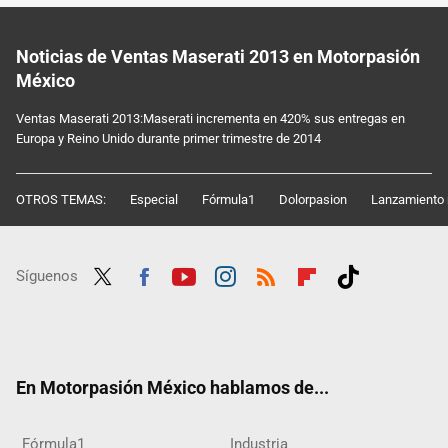
Noticias de Ventas Maserati 2013 en Motorpasión
México
Ventas Maserati 2013:Maserati incrementa en 420% sus entregas en
Europa y Reino Unido durante primer trimestre de 2014
OTROS TEMAS:
Especial
Fórmula1
Dolorpasion
Lanzamiento 
Síguenos
Twit
Fac
Yout
Inst
RSS
Flip
Tikt
ter
ebo
ube
agra
boar
ok
ok
m
d
En Motorpasión México hablamos de...
Fórmula1
Industria