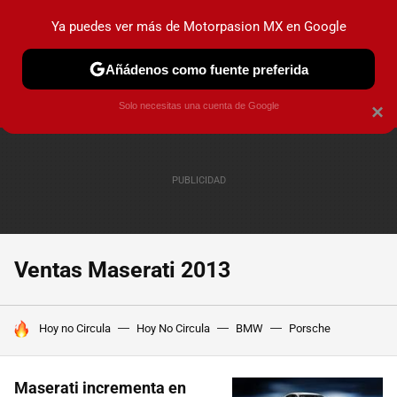
Ya puedes ver más de Motorpasion MX en Google
PRUEBAS
INDUSTRIA
HOY NO CIRCULA
LANZAMIEN
Añádenos como fuente preferida
Solo necesitas una cuenta de Google
×
Ventas Maserati 2013
HOY SE HABLA DE
Hoy no Circula
Hoy No Circula
BMW
Porsche
Maserati incrementa en