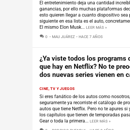
El entretenimiento deja una cantidad increíb
ganancias, por ello muchas plataformas de
esto quieren llegar a cuanto dispositivo sea 
siguiente en esa lista es el auto, concretame
El mismo Elon Musk...
LEER MÁS »
COMENTARIOS
0
MAU JUÁREZ
HACE 7 AÑOS
¿Ya viste todos los programs 
que hay en Netflix? No te pre
dos nuevas series vienen en 
CINE, TV Y JUEGOS
Si eres fanático de los autos como nosotros
seguramente ya recorriste el catálogo de p
autos que tiene Netflix. Pero no te apures si 
los capítulos que tienen de temporadas pa
Gear o toda la primera...
LEER MÁS »
COMENTARIOS