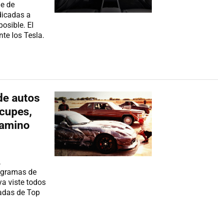
le de
dicadas a
posible. El
nte los Tesla.
de autos
ocupes,
camino
,
rogramas de
ya viste todos
sadas de Top