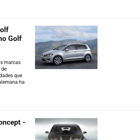
olf
mo Golf
cas marcas
 de
idades que
 alemana ha
oncept -