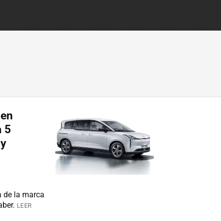
 en
a 5
 y
a de la marca
aber.
LEER