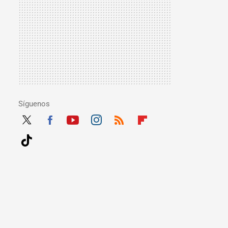
Síguenos
Twit
Fac
Yout
Inst
RSS
Flip
ter
ebo
ube
agra
boar
Tikt
ok
m
d
ok