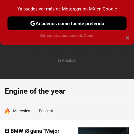
Ya puedes ver más de Motorpasion MX en Google
PRUEBAS
INDUSTRIA
HOY NO CIRCULA
LANZAMIEN
Añádenos como fuente preferida
Solo necesitas una cuenta de Google
×
Engine of the year
HOY SE HABLA DE
Mercedes
Peugeot
El BMW i8 gana "Mejor