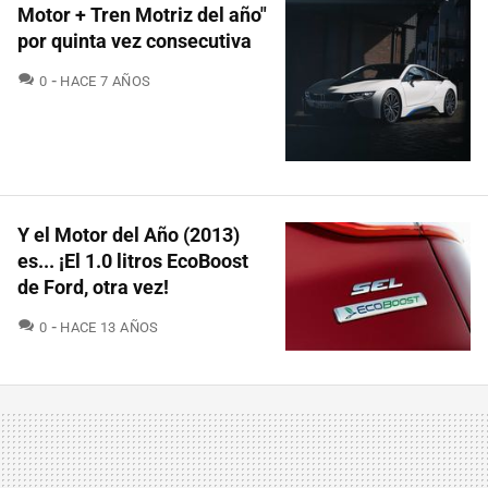
Motor + Tren Motriz del año"
por quinta vez consecutiva
COMENTARIOS
0
HACE 7 AÑOS
Y el Motor del Año (2013)
es... ¡El 1.0 litros EcoBoost
de Ford, otra vez!
COMENTARIOS
0
HACE 13 AÑOS