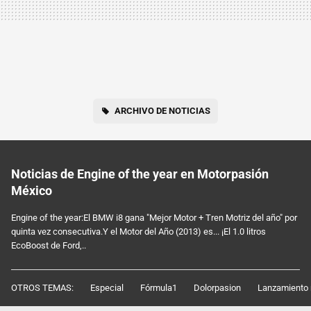
ARCHIVO DE NOTICIAS
Noticias de Engine of the year en Motorpasión
México
Engine of the year:El BMW i8 gana "Mejor Motor + Tren Motriz del año" por
quinta vez consecutiva.Y el Motor del Año (2013) es... ¡El 1.0 litros
EcoBoost de Ford,..
OTROS TEMAS:
Especial
Fórmula1
Dolorpasion
Lanzamiento 