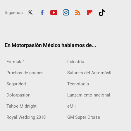
Síguenos
Twit
Fac
Yout
Inst
RSS
Flip
Tikt
ter
ebo
ube
agra
boar
ok
ok
m
d
En Motorpasión México hablamos de...
Fórmula1
Industria
Pruebas de coches
Salones del Automóvil
Seguridad
Tecnología
Dolorpasion
Lanzamiento nacional
Tahoe Midnight
eMii
Royal Wedding 2018
GM Super Cruise