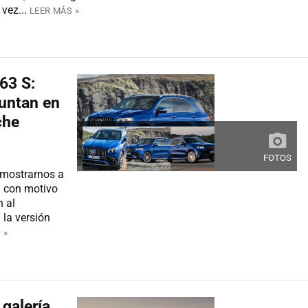
vez...
LEER MÁS »
63 S:
juntan en
che
FOTOS
 mostrarnos a
a con motivo
 al
la versión
 »
 galería