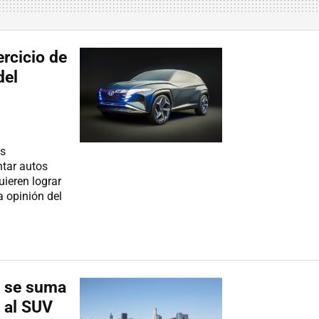
ercicio de
del
ás
ntar autos
uieren lograr
a opinión del
: se suma
 al SUV