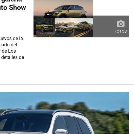
Auto Show
FOTOS
uevos de la
rcado del
w de Los
detalles de