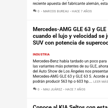
reciente apuesta del fabricante alemán, esta 
COMENTARIOS
0
MARCOS BUREAU
HACE 7 AÑOS
Mercedes-AMG GLE 63 y GLE 
cuando el lujo y velocidad se 
SUV con potencia de superco
INDUSTRIA
Mercedes-Benz había tardado un poco para
las variantes más potentes de su GLE, ahor
del Auto Show de Los Ángeles nos presentan
Mercedes-AMG GLE 63 y GLE 63 S. Acorde a 
podrán producir 563 hp o 603 hp....
LEER MÁS
COMENTARIOS
0
MAU JUÁREZ
HACE 7 AÑOS
Conoce al KIA Seltos con esta