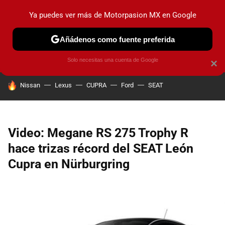
Ya puedes ver más de Motorpasion MX en Google
PRUEBAS
INDUSTRIA
HOY NO CIRCULA
LANZAMIEN
Añádenos como fuente preferida
Solo necesitas una cuenta de Google
×
HOY SE HABLA DE
Nissan
Lexus
CUPRA
Ford
SEAT
Video: Megane RS 275 Trophy R
hace trizas récord del SEAT León
Cupra en Nürburgring