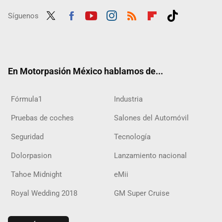
Síguenos
Twit
Fac
Yout
Inst
RSS
Flip
Tikt
ter
ebo
ube
agra
boar
ok
ok
m
d
En Motorpasión México hablamos de...
Fórmula1
Industria
Pruebas de coches
Salones del Automóvil
Seguridad
Tecnología
Dolorpasion
Lanzamiento nacional
Tahoe Midnight
eMii
Royal Wedding 2018
GM Super Cruise