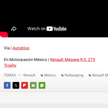
Vía |
Autoblog
En Motorpasión México |
Renault Mégane R.S. 275
Trophy
TEMAS
Renault
México
Nürburgring
Renault 
FACEBOOK
TWITTER
FLIPBOARD
E-
WHATSAPP
MAIL