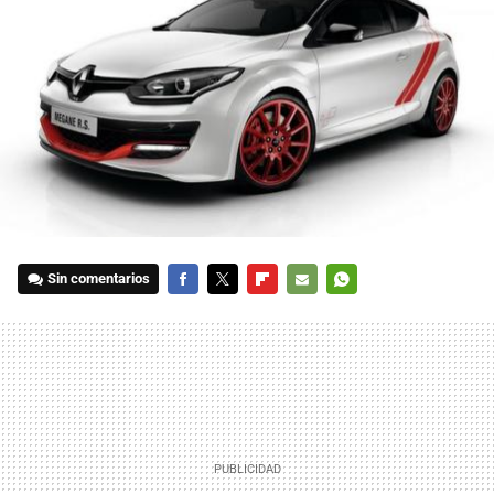
Sin comentarios
FACEBOOK
TWITTER
FLIPBOARD
E-
WHATSAPP
MAIL