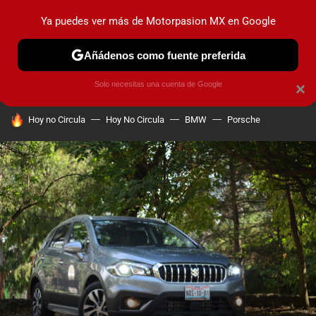
Ya puedes ver más de Motorpasion MX en Google
PRUEBAS
INDUSTRIA
HOY NO CIRCULA
LANZAMIEN
Añádenos como fuente preferida
Solo necesitas una cuenta de Google
×
HOY SE HABLA DE
Hoy no Circula
Hoy No Circula
BMW
Porsche