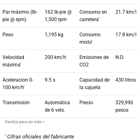
Par máximo (lb-
162 lb-pie @
Consumo en
21.7 km/l
pie @ rpm)
1,500 rpm
carretera'
Peso
1,195 kg
Consumo
17.8 km/l
mixto'
Velocidad
200 km/h
Emisiones de
N.D.
máxima'
CO2
Aceleración 0-
9.5 s
Capacidad de
430 litros
100 km/h'
la cajuela
Transmisión
Automática
Precio
329,990
de 6 vels.
pesos
' Cifras oficiales del fabricante