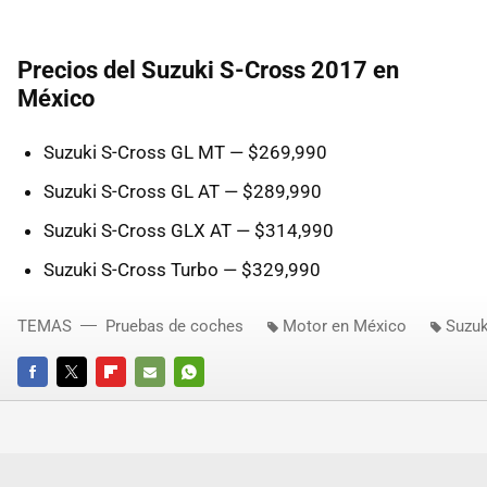
Precios del Suzuki S-Cross 2017 en
México
Suzuki S-Cross GL MT — $269,990
Suzuki S-Cross GL AT — $289,990
Suzuki S-Cross GLX AT — $314,990
Suzuki S-Cross Turbo — $329,990
TEMAS
Pruebas de coches
Motor en México
Suzuk
FACEBOOK
TWITTER
FLIPBOARD
E-
WHATSAPP
MAIL