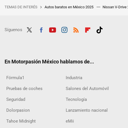
TEMAS DE INTERÉS
Autos baratos en México 2025
Nissan V-Drive
Síguenos
Twit
Fac
Yout
Inst
RSS
Flip
Tikt
ter
ebo
ube
agra
boar
ok
ok
m
d
En Motorpasión México hablamos de...
Fórmula1
Industria
Pruebas de coches
Salones del Automóvil
Seguridad
Tecnología
Dolorpasion
Lanzamiento nacional
Tahoe Midnight
eMii