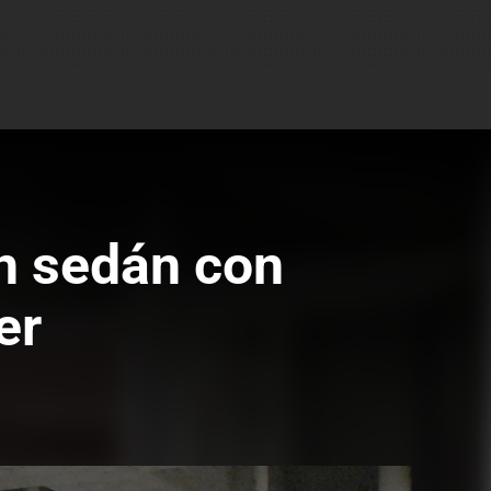
n sedán con
er