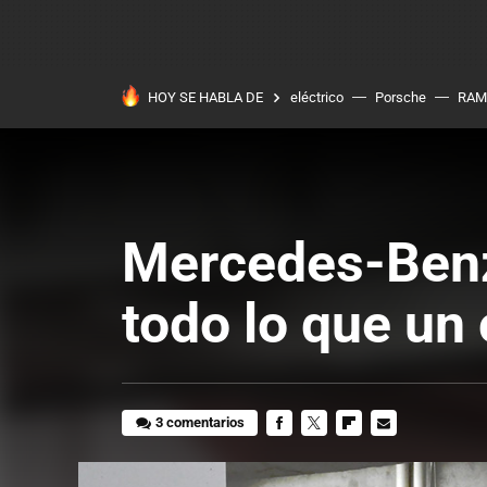
HOY SE HABLA DE
eléctrico
Porsche
RAM
Mercedes-Benz
todo lo que un
3 comentarios
FACEBOOK
TWITTER
FLIPBOARD
E-
MAIL