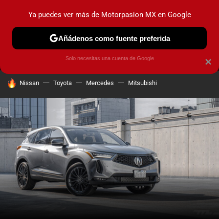
Ya puedes ver más de Motorpasion MX en Google
MENÚ
NUEVO
Añádenos como fuente preferida
PRUEBAS
INDUSTRIA
HOY NO CIRCULA
LANZAMIEN
Solo necesitas una cuenta de Google
×
HOY SE HABLA DE
Nissan
Toyota
Mercedes
Mitsubishi