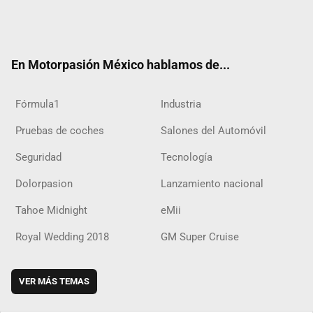
Twit
Fac
Yout
Inst
RSS
Flip
Tikt
ter
ebo
ube
agra
boar
ok
ok
m
d
En Motorpasión México hablamos de...
Fórmula1
Industria
Pruebas de coches
Salones del Automóvil
Seguridad
Tecnología
Dolorpasion
Lanzamiento nacional
Tahoe Midnight
eMii
Royal Wedding 2018
GM Super Cruise
VER MÁS TEMAS