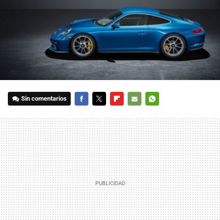
Sin comentarios
FACEBOOK
TWITTER
FLIPBOARD
E-
WHATSAPP
MAIL