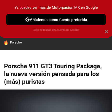
Ya puedes ver más de Motorpasion MX en Google
PRUEBAS
INDUSTRIA
HOY NO CIRCULA
LANZAMIEN
Añádenos como fuente preferida
Solo necesitas una cuenta de Google
×
HOY SE HABLA DE
Porsche
Porsche 911 GT3 Touring Package,
la nueva versión pensada para los
(más) puristas