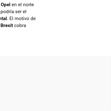
y
Opel
en el norte
, podría ser el
ntal
. El motivo de
i
Brexit
cobra