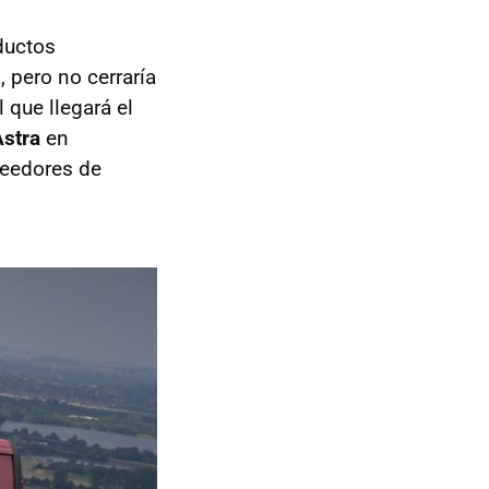
ductos
, pero no cerraría
 que llegará el
Astra
en
veedores de