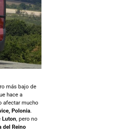
ero más bajo de
que hace a
no afectar mucho
wice, Polonia
.
e
Luton
, pero no
a del Reino