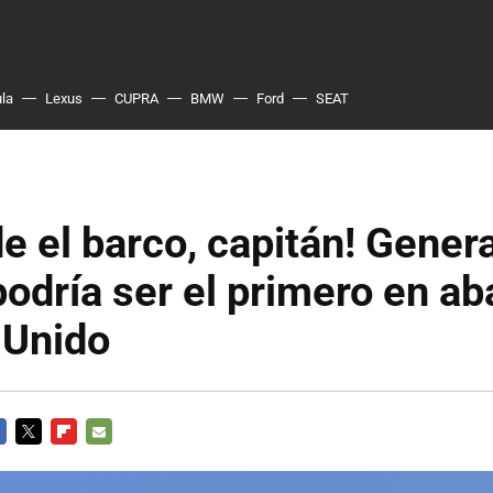
ula
Lexus
CUPRA
BMW
Ford
SEAT
e el barco, capitán! Genera
odría ser el primero en a
 Unido
CEBOOK
TWITTER
FLIPBOARD
E-
MAIL