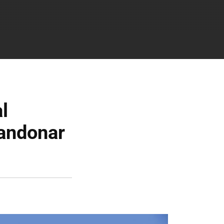
l
bandonar