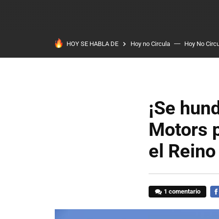
HOY SE HABLA DE
Hoy no Circula
Hoy No Circ
¡Se hund
Motors p
el Reino
1 comentario
FA