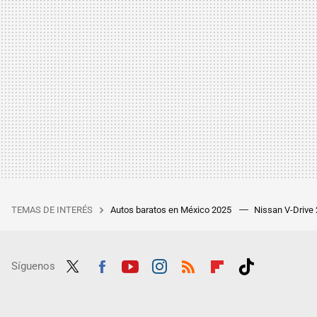
TEMAS DE INTERÉS
Autos baratos en México 2025
Nissan V-Drive
Síguenos
Twit
Fac
Yout
Inst
RSS
Flip
Tikt
ter
ebo
ube
agra
boar
ok