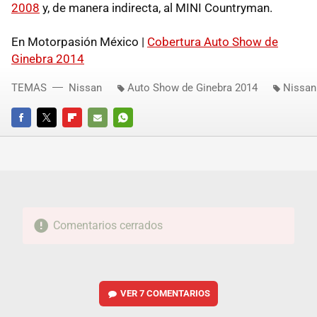
2008
y, de manera indirecta, al MINI Countryman.
En Motorpasión México |
Cobertura Auto Show de
Ginebra 2014
TEMAS
Nissan
Auto Show de Ginebra 2014
Nissan
FACEBOOK
TWITTER
FLIPBOARD
E-
WHATSAPP
MAIL
Comentarios cerrados
VER
7 COMENTARIOS