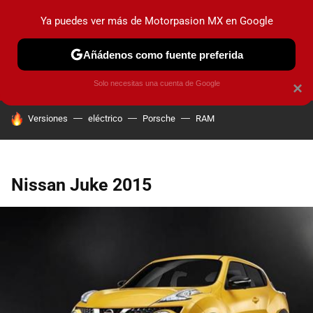
Ya puedes ver más de Motorpasion MX en Google
PRUEBAS
INDUSTRIA
HOY NO CIRCULA
LANZAMIEN
Añádenos como fuente preferida
Solo necesitas una cuenta de Google
×
HOY SE HABLA DE
Versiones
eléctrico
Porsche
RAM
Nissan Juke 2015