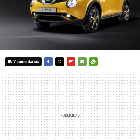
7 comentarios
FACEBOOK
TWITTER
FLIPBOARD
E-
WHATSAPP
MAIL