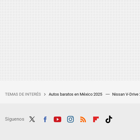
TEMAS DE INTERÉS
Autos baratos en México 2025
Nissan V-Drive
Síguenos
Twit
Fac
Yout
Inst
RSS
Flip
Tikt
ter
ebo
ube
agra
boar
ok