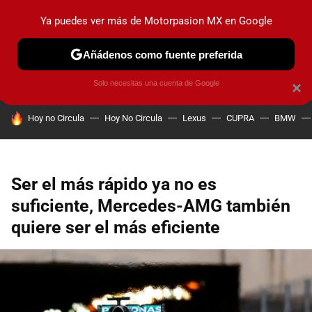
Ya puedes ver más de Motorpasion MX en Google
PRUEBAS
INDUSTRIA
HOY NO CIRCULA
LANZAMIEN
Añádenos como fuente preferida
Solo necesitas una cuenta de Google
×
HOY SE HABLA DE
Hoy no Circula
Hoy No Circula
Lexus
CUPRA
BMW
Ser el más rápido ya no es
suficiente, Mercedes-AMG también
quiere ser el más eficiente