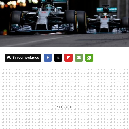
Sin comentarios
FACEBOOK
TWITTER
FLIPBOARD
E-
WHATSAPP
MAIL