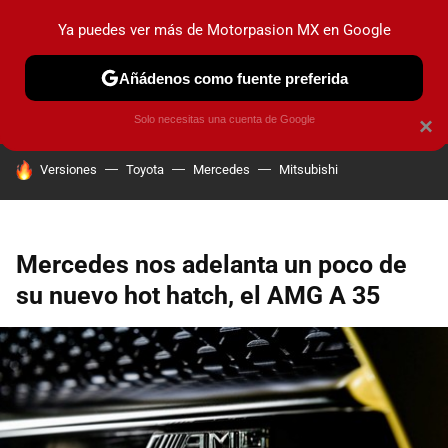
Ya puedes ver más de Motorpasion MX en Google
PRUEBAS
INDUSTRIA
HOY NO CIRCULA
LANZAMIEN
Añádenos como fuente preferida
Solo necesitas una cuenta de Google
×
HOY SE HABLA DE
Versiones
Toyota
Mercedes
Mitsubishi
Mercedes nos adelanta un poco de
su nuevo hot hatch, el AMG A 35