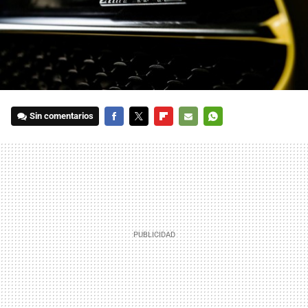
Sin comentarios
FACEBOOK
TWITTER
FLIPBOARD
E-
WHATSAPP
MAIL