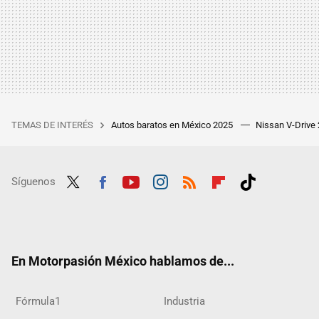
TEMAS DE INTERÉS
Autos baratos en México 2025
Nissan V-Drive
Síguenos
Twit
Fac
Yout
Inst
RSS
Flip
Tikt
ter
ebo
ube
agra
boar
ok
ok
m
d
En Motorpasión México hablamos de...
Fórmula1
Industria