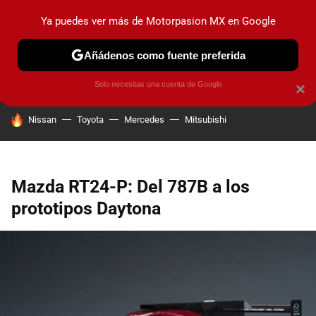
Ya puedes ver más de Motorpasion MX en Google
PRUEBAS
INDUSTRIA
HOY NO CIRCULA
LANZAMIEN
Añádenos como fuente preferida
Solo necesitas una cuenta de Google
×
HOY SE HABLA DE
Nissan
Toyota
Mercedes
Mitsubishi
Mazda RT24-P: Del 787B a los
prototipos Daytona