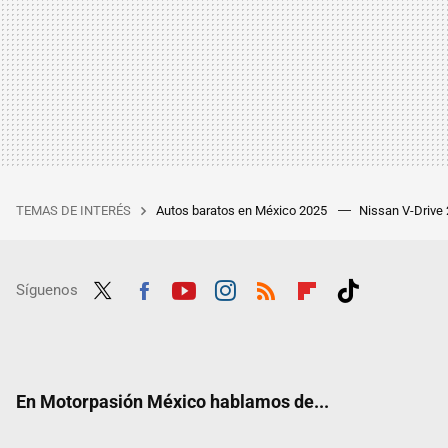
TEMAS DE INTERÉS
Autos baratos en México 2025
Nissan V-Drive
Síguenos
Twit
Fac
Yout
Inst
RSS
Flip
Tikt
ter
ebo
ube
agra
boar
ok
ok
m
d
En Motorpasión México hablamos de...