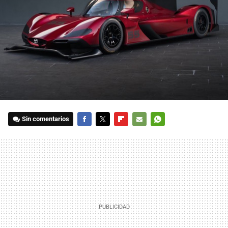
Sin comentarios
FACEBOOK
TWITTER
FLIPBOARD
E-
WHATSAPP
MAIL