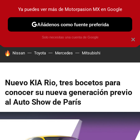
Ya puedes ver más de Motorpasion MX en Google
PRUEBAS
INDUSTRIA
HOY NO CIRCULA
LANZAMIEN
Añádenos como fuente preferida
Solo necesitas una cuenta de Google
×
HOY SE HABLA DE
Nissan
Toyota
Mercedes
Mitsubishi
Nuevo KIA Rio, tres bocetos para
conocer su nueva generación previo
al Auto Show de París