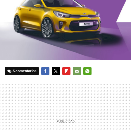
5 comentarios
FACEBOOK
TWITTER
FLIPBOARD
E-
WHATSAPP
MAIL