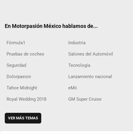
Twit
Fac
Yout
Inst
RSS
Flip
Tikt
ter
ebo
ube
agra
boar
ok
ok
m
d
En Motorpasión México hablamos de...
Fórmula1
Industria
Pruebas de coches
Salones del Automóvil
Seguridad
Tecnología
Dolorpasion
Lanzamiento nacional
Tahoe Midnight
eMii
Royal Wedding 2018
GM Super Cruise
VER MÁS TEMAS