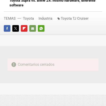
Toyota Supra vs. BMW Z4: mismo hardware, diferente
software
TEMAS
Toyota
Industria
Toyota TJ Cruiser
FACEBOOK
TWITTER
FLIPBOARD
E-
WHATSAPP
MAIL
Comentarios cerrados