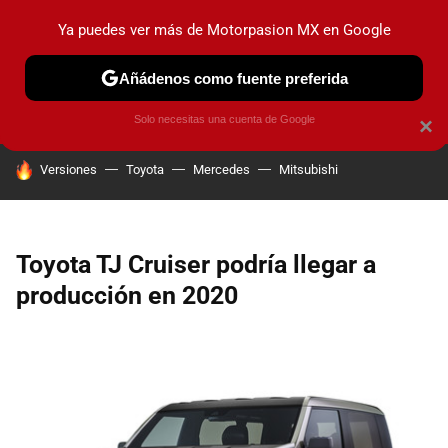
Ya puedes ver más de Motorpasion MX en Google
PRUEBAS
INDUSTRIA
HOY NO CIRCULA
LANZAMIEN
Añádenos como fuente preferida
Solo necesitas una cuenta de Google
×
HOY SE HABLA DE
Versiones
Toyota
Mercedes
Mitsubishi
Toyota TJ Cruiser podría llegar a
producción en 2020