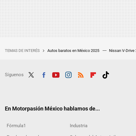
TEMAS DE INTERÉS
Autos baratos en México 2025
Nissan V-Drive
Síguenos
Twit
Fac
Yout
Inst
RSS
Flip
Tikt
ter
ebo
ube
agra
boar
ok
ok
m
d
En Motorpasión México hablamos de...
Fórmula1
Industria