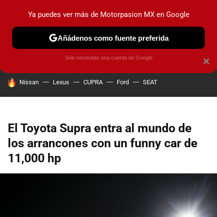
Ya puedes ver más de Motorpasion MX en Google
PRUEBAS
INDUSTRIA
HOY NO CIRCULA
LANZAMIEN
Añádenos como fuente preferida
Solo necesitas una cuenta de Google
×
HOY SE HABLA DE
Nissan
Lexus
CUPRA
Ford
SEAT
El Toyota Supra entra al mundo de
los arrancones con un funny car de
11,000 hp