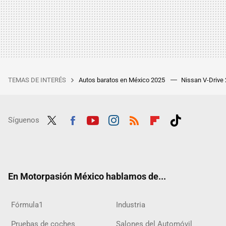
TEMAS DE INTERÉS
Autos baratos en México 2025
Nissan V-Drive
Síguenos
Twit
Fac
Yout
Inst
RSS
Flip
Tikt
ter
ebo
ube
agra
boar
ok
ok
m
d
En Motorpasión México hablamos de...
Fórmula1
Industria
Pruebas de coches
Salones del Automóvil