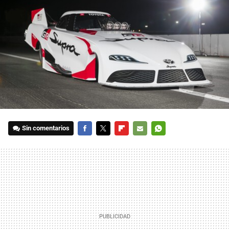
Sin comentarios
FACEBOOK
TWITTER
FLIPBOARD
E-
WHATSAPP
MAIL