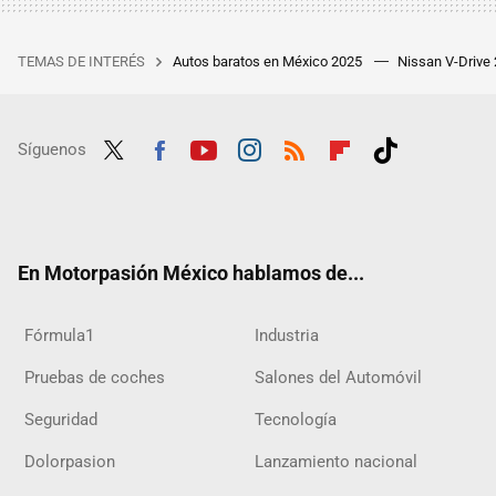
TEMAS DE INTERÉS
Autos baratos en México 2025
Nissan V-Drive
Síguenos
Twit
Fac
Yout
Inst
RSS
Flip
Tikt
ter
ebo
ube
agra
boar
ok
ok
m
d
En Motorpasión México hablamos de...
Fórmula1
Industria
Pruebas de coches
Salones del Automóvil
Seguridad
Tecnología
Dolorpasion
Lanzamiento nacional