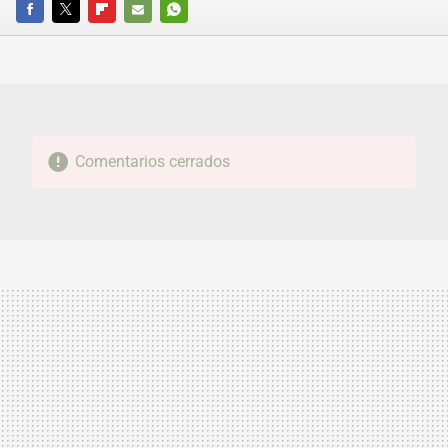
FACEBOOK
TWITTER
FLIPBOARD
E-
WHATSAPP
MAIL
Comentarios cerrados