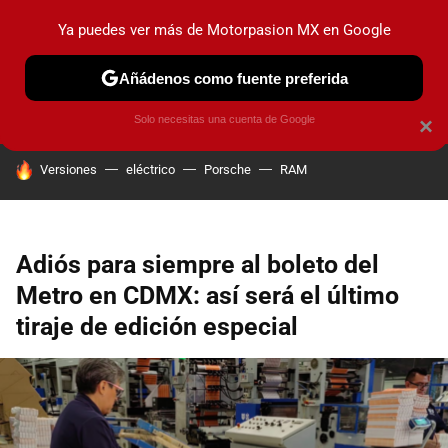
Ya puedes ver más de Motorpasion MX en Google
PRUEBAS
INDUSTRIA
HOY NO CIRCULA
LANZAMIEN
Añádenos como fuente preferida
Solo necesitas una cuenta de Google
×
HOY SE HABLA DE
Versiones
eléctrico
Porsche
RAM
Adiós para siempre al boleto del
Metro en CDMX: así será el último
tiraje de edición especial