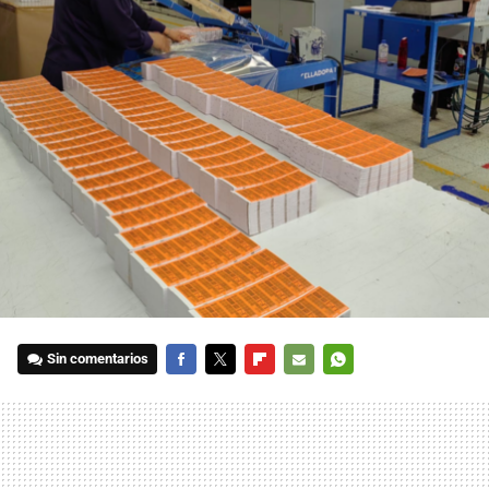
Sin comentarios
FACEBOOK
TWITTER
FLIPBOARD
E-
WHATSAPP
MAIL