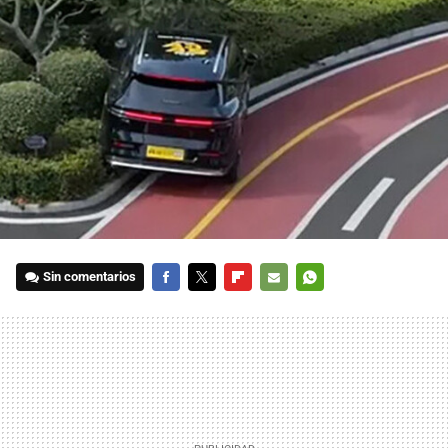
Sin comentarios
FACEBOOK
TWITTER
FLIPBOARD
E-
WHATSAPP
MAIL