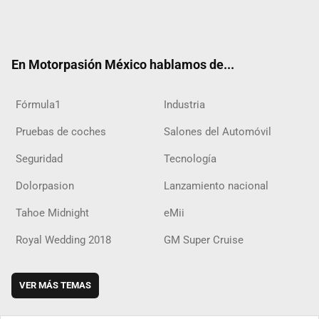
Twit
Fac
Yout
Inst
RSS
Flip
Tikt
ter
ebo
ube
agra
boar
ok
ok
m
d
En Motorpasión México hablamos de...
Fórmula1
Industria
Pruebas de coches
Salones del Automóvil
Seguridad
Tecnología
Dolorpasion
Lanzamiento nacional
Tahoe Midnight
eMii
Royal Wedding 2018
GM Super Cruise
VER MÁS TEMAS