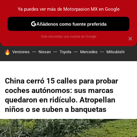
Ya puedes ver más de Motorpasion MX en Google
MENÚ
NUEVO
Añádenos como fuente preferida
PRUEBAS
INDUSTRIA
HOY NO CIRCULA
LANZAMIEN
Solo necesitas una cuenta de Google
×
HOY SE HABLA DE
Versiones
Nissan
Toyota
Mercedes
Mitsubishi
China cerró 15 calles para probar
coches autónomos: sus marcas
quedaron en ridículo. Atropellan
niños o se suben a banquetas