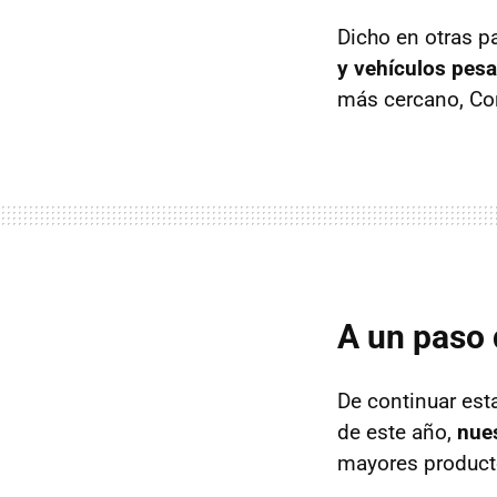
Dicho en otras p
y vehículos pes
más cercano, Cor
A un paso 
De continuar esta
de este año,
nues
mayores producto