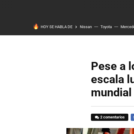
HOY SE HABLA DE
Nissan
Toyota
Merced
Pese a 
escala l
mundial
2 comentarios
F