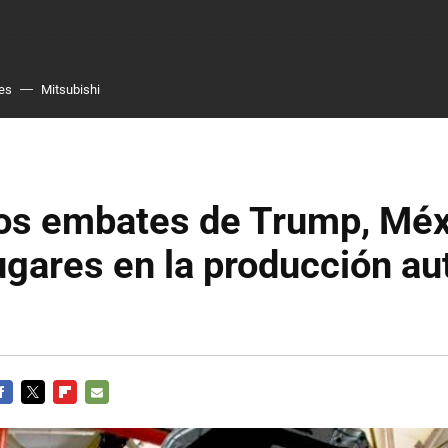
es
Mitsubishi
los embates de Trump, Méx
ugares en la producción au
ACEBOOK
TWITTER
FLIPBOARD
E-
MAIL