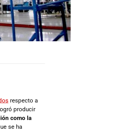
idos
respecto a
logró producir
ión como la
 que se ha