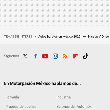
TEMAS DE INTERÉS
Autos baratos en México 2025
Nissan V-Drive
Síguenos
Twit
Fac
Yout
Inst
RSS
Flip
Tikt
ter
ebo
ube
agra
boar
ok
ok
m
d
En Motorpasión México hablamos de...
Fórmula1
Industria
Pruebas de coches
Salones del Automóvil