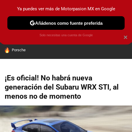
Ya puedes ver más de Motorpasion MX en Google
PRUEBAS
INDUSTRIA
HOY NO CIRCULA
LANZAMIEN
Añádenos como fuente preferida
Solo necesitas una cuenta de Google
×
HOY SE HABLA DE
Porsche
¡Es oficial! No habrá nueva
generación del Subaru WRX STI, al
menos no de momento