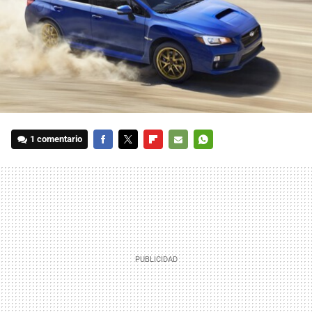
1 comentario
FACEBOOK
TWITTER
FLIPBOARD
E-
WHATSAPP
MAIL