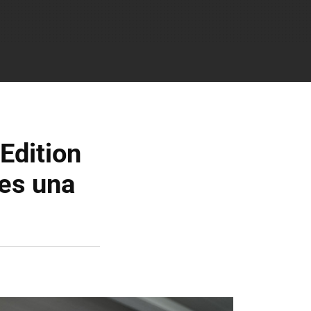
dition
 es una