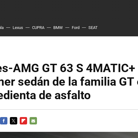
ula
Lexus
CUPRA
BMW
Ford
SEAT
s-AMG GT 63 S 4MATIC+ E
imer sedán de la familia GT
edienta de asfalto
FACEBOOK
TWITTER
FLIPBOARD
E-
MAIL