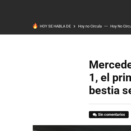
HOY SE HABLA DE
Hoy no Circula
Hoy No Circ
Mercede
1, el pr
bestia s
Sin comentarios