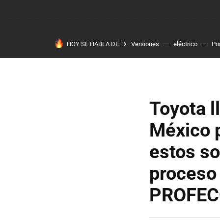
HOY SE HABLA DE
Versiones
eléctrico
Po
Toyota l
México p
estos so
proceso 
PROFEC