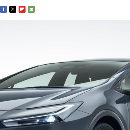
FACEBOOK
TWITTER
FLIPBOARD
E-
MAIL