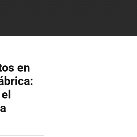
tos en
ábrica:
 el
 a