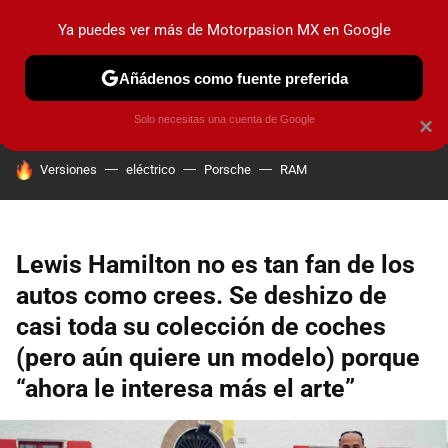
Ya puedes ver más de Motorpasion MX en Google
PRUEBAS
INDUSTRIA
HOY NO CIRCULA
LANZAMIEN
Añádenos como fuente preferida
Solo necesitas una cuenta de Google
×
HOY SE HABLA DE
Versiones
eléctrico
Porsche
RAM
Lewis Hamilton no es tan fan de los
autos como crees. Se deshizo de
casi toda su colección de coches
(pero aún quiere un modelo) porque
“ahora le interesa más el arte”