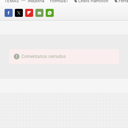
TEMAS
Industria
Fórmula1
Lewis Hamilton
Ferra
FACEBOOK
TWITTER
FLIPBOARD
E-
WHATSAPP
MAIL
Comentarios cerrados