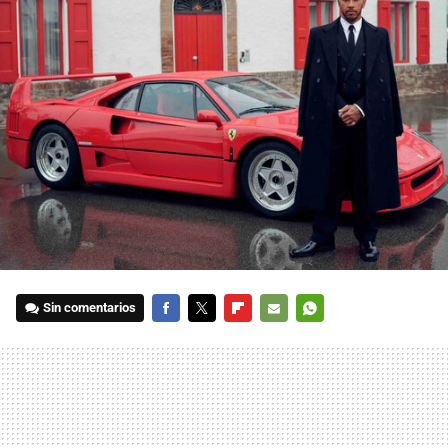
Sin comentarios
FACEBOOK
TWITTER
FLIPBOARD
E-
WHATSAPP
MAIL