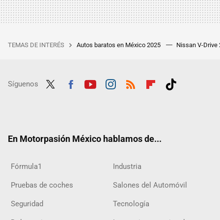
TEMAS DE INTERÉS
Autos baratos en México 2025
Nissan V-Drive
Síguenos
Twit
Fac
Yout
Inst
RSS
Flip
Tikt
ter
ebo
ube
agra
boar
ok
ok
m
d
En Motorpasión México hablamos de...
Fórmula1
Industria
Pruebas de coches
Salones del Automóvil
Seguridad
Tecnología