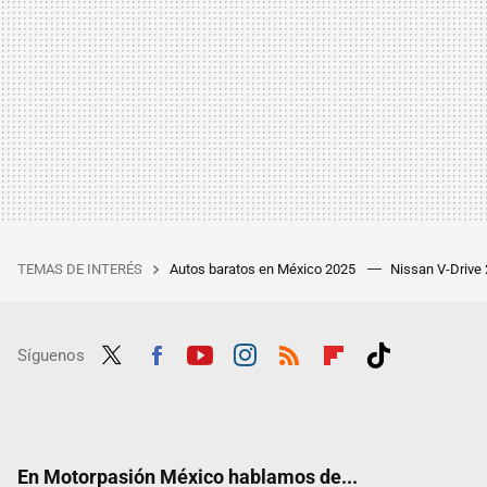
TEMAS DE INTERÉS
Autos baratos en México 2025
Nissan V-Drive
Síguenos
Twit
Fac
Yout
Inst
RSS
Flip
Tikt
ter
ebo
ube
agra
boar
ok
ok
m
d
En Motorpasión México hablamos de...