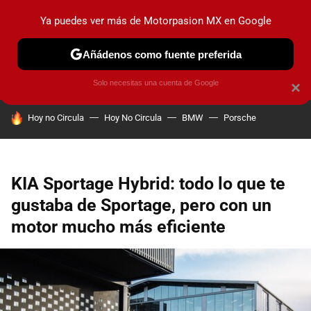
Ya puedes ver más de Motorpasion MX en Google
PRUEBAS
INDUSTRIA
HOY NO CIRCULA
LANZAMIEN
Añádenos como fuente preferida
Solo necesitas una cuenta de Google
×
HOY SE HABLA DE
Hoy no Circula
Hoy No Circula
BMW
Porsche
KIA Sportage Hybrid: todo lo que te
gustaba de Sportage, pero con un
motor mucho más eficiente