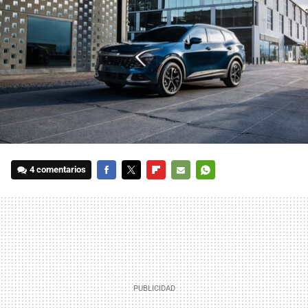
4 comentarios
FACEBOOK
TWITTER
FLIPBOARD
E-
WHATSAPP
MAIL