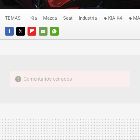
TEMAS
Kia
Mazda
Seat
Industria
KIA K4
MA
FACEBOOK
TWITTER
FLIPBOARD
E-
WHATSAPP
MAIL
Comentarios cerrados