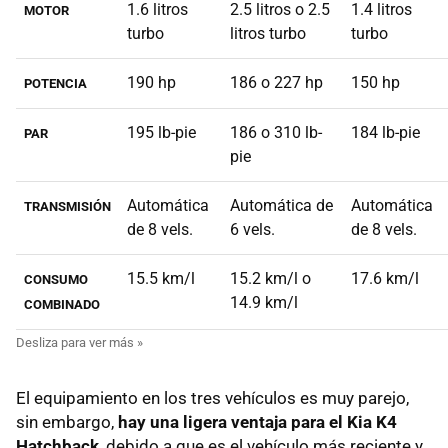
1.6 litros
2.5 litros o 2.5
1.4 litros
MOTOR
turbo
litros turbo
turbo
190 hp
186 o 227 hp
150 hp
POTENCIA
195 lb-pie
186 o 310 lb-
184 lb-pie
PAR
pie
Automática
Automática de
Automática
TRANSMISIÓN
de 8 vels.
6 vels.
de 8 vels.
15.5 km/l
15.2 km/l o
17.6 km/l
CONSUMO
14.9 km/l
COMBINADO
El equipamiento en los tres vehículos es muy parejo,
sin embargo,
hay una ligera ventaja para el Kia K4
Hatchback
, debido a que es el vehículo más reciente y