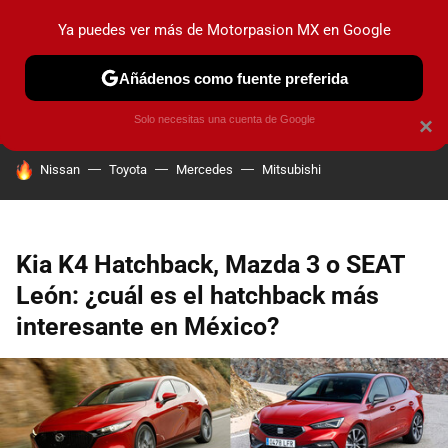
Ya puedes ver más de Motorpasion MX en Google
PRUEBAS
INDUSTRIA
HOY NO CIRCULA
LANZAMIEN
Añádenos como fuente preferida
Solo necesitas una cuenta de Google
×
HOY SE HABLA DE
Nissan
Toyota
Mercedes
Mitsubishi
Kia K4 Hatchback, Mazda 3 o SEAT
León: ¿cuál es el hatchback más
interesante en México?