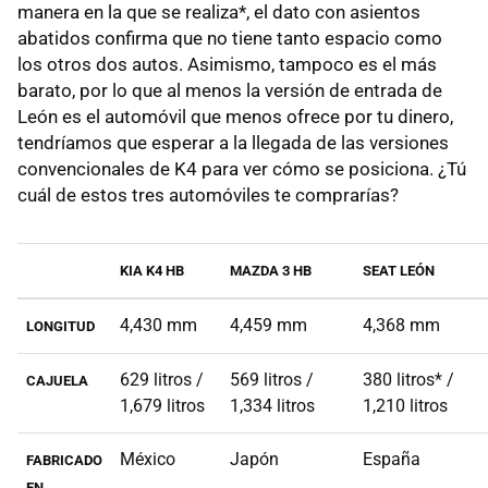
manera en la que se realiza*, el dato con asientos
abatidos confirma que no tiene tanto espacio como
los otros dos autos. Asimismo, tampoco es el más
barato, por lo que al menos la versión de entrada de
León es el automóvil que menos ofrece por tu dinero,
tendríamos que esperar a la llegada de las versiones
convencionales de K4 para ver cómo se posiciona. ¿Tú
cuál de estos tres automóviles te comprarías?
KIA K4 HB
MAZDA 3 HB
SEAT LEÓN
4,430 mm
4,459 mm
4,368 mm
LONGITUD
629 litros /
569 litros /
380 litros* /
CAJUELA
1,679 litros
1,334 litros
1,210 litros
México
Japón
España
FABRICADO
EN