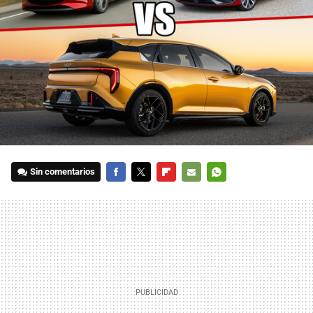
Sin comentarios
FACEBOOK
TWITTER
FLIPBOARD
E-
WHATSAPP
MAIL