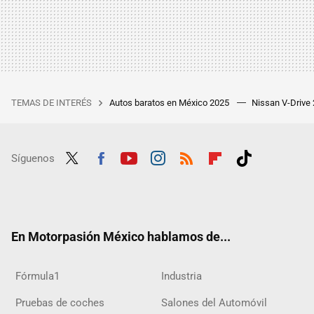
TEMAS DE INTERÉS
Autos baratos en México 2025
Nissan V-Drive
Síguenos
Twit
Fac
Yout
Inst
RSS
Flip
Tikt
ter
ebo
ube
agra
boar
ok
ok
m
d
En Motorpasión México hablamos de...
Fórmula1
Industria
Pruebas de coches
Salones del Automóvil