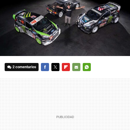
2 comentarios
FACEBOOK
TWITTER
FLIPBOARD
E-
WHATSAPP
MAIL