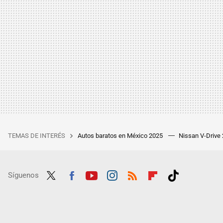
TEMAS DE INTERÉS
Autos baratos en México 2025
Nissan V-Drive
Síguenos
Twit
Fac
Yout
Inst
RSS
Flip
Tikt
ter
ebo
ube
agra
boar
ok
ok
m
d