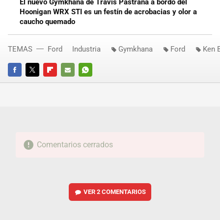
El nuevo Gymkhana de Travis Pastrana a bordo del
Hoonigan WRX STI es un festín de acrobacias y olor a
caucho quemado
TEMAS
Ford
Industria
Gymkhana
Ford
Ken 
FACEBOOK
TWITTER
FLIPBOARD
E-
WHATSAPP
MAIL
Comentarios cerrados
VER
2 COMENTARIOS