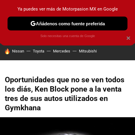
Ya puedes ver más de Motorpasion MX en Google
PRUEBAS
INDUSTRIA
HOY NO CIRCULA
LANZAMIEN
Añádenos como fuente preferida
Solo necesitas una cuenta de Google
×
HOY SE HABLA DE
Nissan
Toyota
Mercedes
Mitsubishi
Oportunidades que no se ven todos
los diás, Ken Block pone a la venta
tres de sus autos utilizados en
Gymkhana