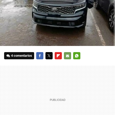
4 comentarios
FACEBOOK
TWITTER
FLIPBOARD
E-
WHATSAPP
MAIL