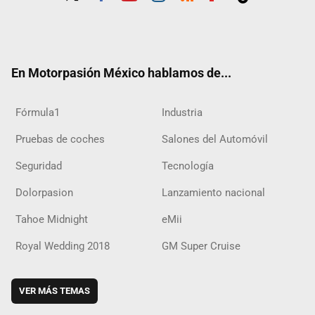
Twit
Fac
Yout
Inst
RSS
Flip
Tikt
ter
ebo
ube
agra
boar
ok
ok
m
d
En Motorpasión México hablamos de...
Fórmula1
Industria
Pruebas de coches
Salones del Automóvil
Seguridad
Tecnología
Dolorpasion
Lanzamiento nacional
Tahoe Midnight
eMii
Royal Wedding 2018
GM Super Cruise
VER MÁS TEMAS