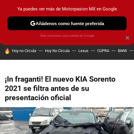
Ya puedes ver más de Motorpasion MX en Google
PRUEBAS
INDUSTRIA
HOY NO CIRCULA
LANZAMIEN
Añádenos como fuente preferida
Solo necesitas una cuenta de Google
×
HOY SE HABLA DE
Hoy no Circula
Hoy No Circula
Lexus
CUPRA
BMW
¡In fraganti! El nuevo KIA Sorento
2021 se filtra antes de su
presentación oficial