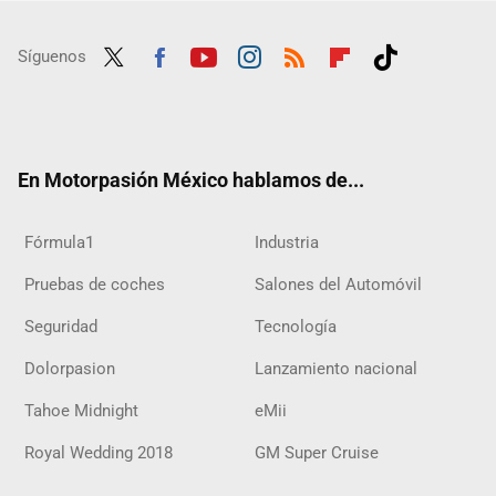
Síguenos
Twit
Fac
Yout
Inst
RSS
Flip
Tikt
ter
ebo
ube
agra
boar
ok
ok
m
d
En Motorpasión México hablamos de...
Fórmula1
Industria
Pruebas de coches
Salones del Automóvil
Seguridad
Tecnología
Dolorpasion
Lanzamiento nacional
Tahoe Midnight
eMii
Royal Wedding 2018
GM Super Cruise