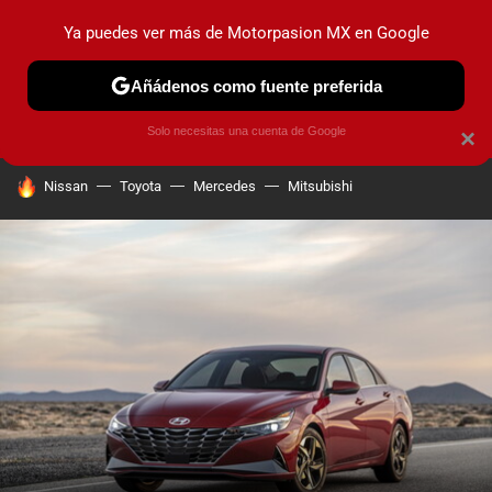
Ya puedes ver más de Motorpasion MX en Google
PRUEBAS
INDUSTRIA
HOY NO CIRCULA
LANZAMIEN
Añádenos como fuente preferida
Solo necesitas una cuenta de Google
×
HOY SE HABLA DE
Nissan
Toyota
Mercedes
Mitsubishi