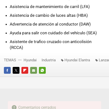
Asistencia de mantenimiento de carril (LFA)
Asistencia de cambio de luces altas (HBA)
Advertencia de atención al conductor (DAW)
Ayuda para salir con cuidado del vehículo (SEA)
Asistente de trafico cruzado con anticolisión
(RCCA)
TEMAS
Hyundai
Industria
Hyundai Elantra
Lanza
FACEBOOK
TWITTER
FLIPBOARD
E-
WHATSAPP
MAIL
Comentarios cerrados