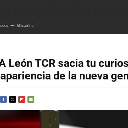
cedes
Mitsubishi
A León TCR sacia tu curio
 apariencia de la nueva ge
FACEBOOK
TWITTER
FLIPBOARD
E-
MAIL