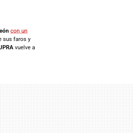
León
con un
e sus faros y
UPRA
vuelve a