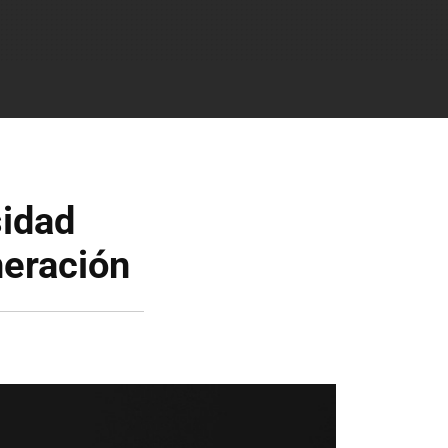
sidad
neración