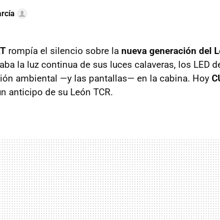
rcía
AT
rompía el silencio sobre la
nueva generación del 
ba la luz continua de sus luces calaveras, los LED d
ción ambiental —y las pantallas— en la cabina. Hoy
C
un anticipo de su León TCR.