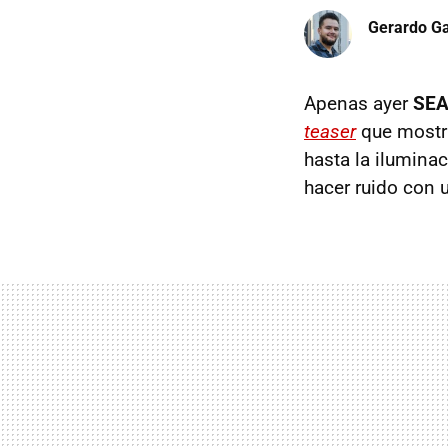
Gerardo Ga
Apenas ayer
SE
teaser
que mostra
hasta la ilumina
hacer ruido con 