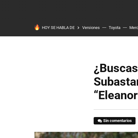
HOY SE HABLA DE
Versiones
Toyota
Mer
¿Buscas 
Subasta
“Eleanor
Sin comentarios