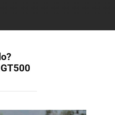
do?
y GT500