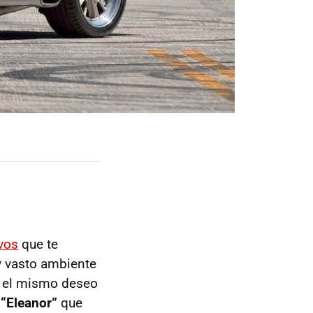
vos
que te
y vasto ambiente
an el mismo deseo
“Eleanor”
que