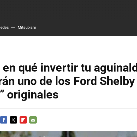
cedes
Mitsubishi
en qué invertir tu aguinal
rán uno de los Ford Shelb
” originales
FACEBOOK
TWITTER
FLIPBOARD
E-
MAIL