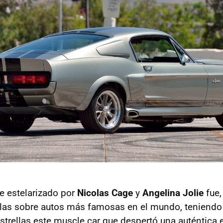
me estelarizado por
Nicolas Cage
y
Angelina Jolie
fue,
culas sobre autos más famosas en el mundo, teniend
strellas este muscle car que despertó una auténtica e