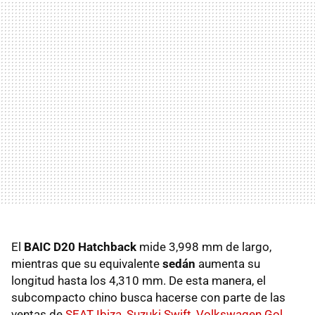
El
BAIC D20 Hatchback
mide 3,998 mm de largo,
mientras que su equivalente
sedán
aumenta su
longitud hasta los 4,310 mm. De esta manera, el
subcompacto chino busca hacerse con parte de las
ventas de
SEAT Ibiza
,
Suzuki Swift
,
Volkswagen Gol
,