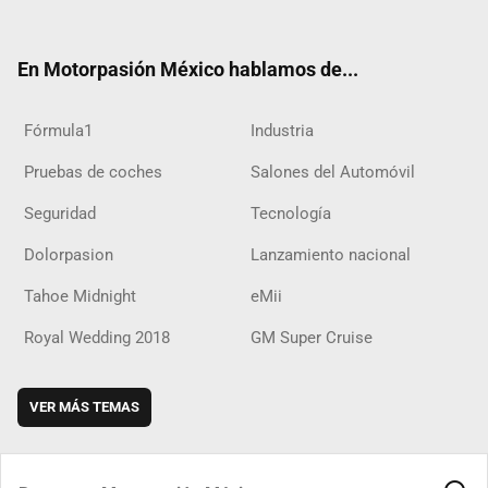
ter
ebo
ube
agra
boar
ok
ok
m
d
En Motorpasión México hablamos de...
Fórmula1
Industria
Pruebas de coches
Salones del Automóvil
Seguridad
Tecnología
Dolorpasion
Lanzamiento nacional
Tahoe Midnight
eMii
Royal Wedding 2018
GM Super Cruise
VER MÁS TEMAS