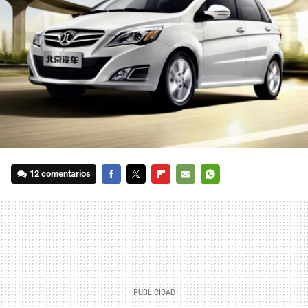
12 comentarios
FACEBOOK
TWITTER
FLIPBOARD
E-
WHATSAPP
MAIL