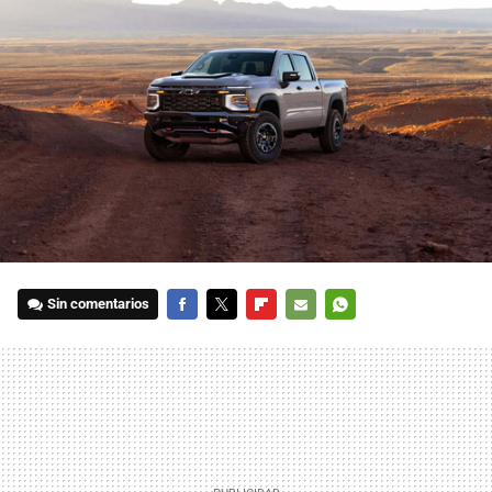
Sin comentarios
FACEBOOK
TWITTER
FLIPBOARD
E-
WHATSAPP
MAIL