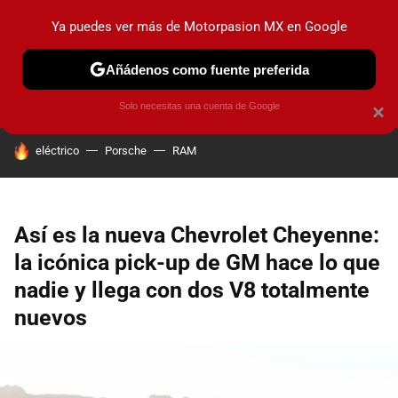
Ya puedes ver más de Motorpasion MX en Google
PRUEBAS
INDUSTRIA
HOY NO CIRCULA
LANZAMIEN
Añádenos como fuente preferida
Solo necesitas una cuenta de Google
×
HOY SE HABLA DE
eléctrico
Porsche
RAM
Así es la nueva Chevrolet Cheyenne:
la icónica pick-up de GM hace lo que
nadie y llega con dos V8 totalmente
nuevos