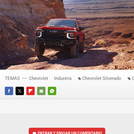
TEMAS
Chevrolet
Industria
Chevrolet Silverado
FACEBOOK
TWITTER
FLIPBOARD
E-
WHATSAPP
MAIL
ENTRAR Y ENVIAR UN COMENTARIO