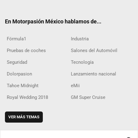
ter
ebo
ube
agra
boar
ok
ok
m
d
En Motorpasión México hablamos de...
Fórmula1
Industria
Pruebas de coches
Salones del Automóvil
Seguridad
Tecnología
Dolorpasion
Lanzamiento nacional
Tahoe Midnight
eMii
Royal Wedding 2018
GM Super Cruise
VER MÁS TEMAS