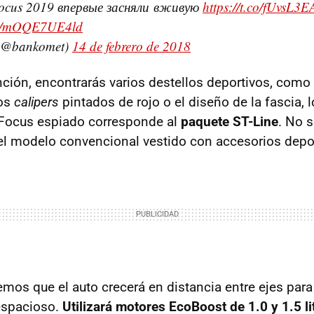
ocus 2019 впервые засняли вживую
https://t.co/fUvsL3
com/mOQE7UE4ld
(@bankomet)
14 de febrero de 2018
nción, encontrarás varios destellos deportivos, como 
los
calipers
pintados de rojo o el diseño de la fascia, 
l Focus espiado corresponde al
paquete ST-Line
. No s
el modelo convencional vestido con accesorios depor
mos que el auto crecerá en distancia entre ejes para
espacioso.
Utilizará motores EcoBoost de 1.0 y 1.5 li