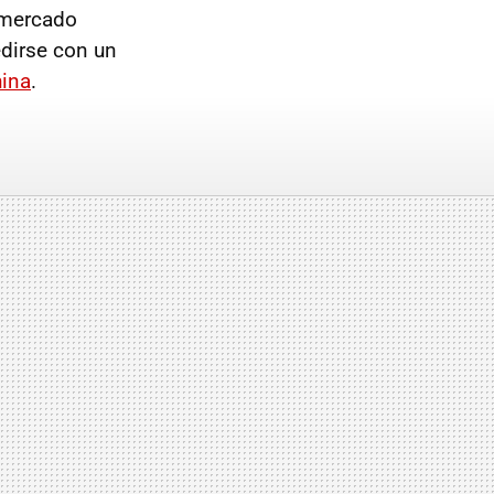
 mercado
dirse con un
hina
.