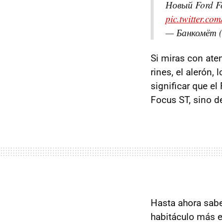
Новый Ford F
pic.twitter.
— Банкомёт 
Si miras con ate
rines, el alerón, 
significar que e
Focus ST, sino d
Hasta ahora sabe
habitáculo más 