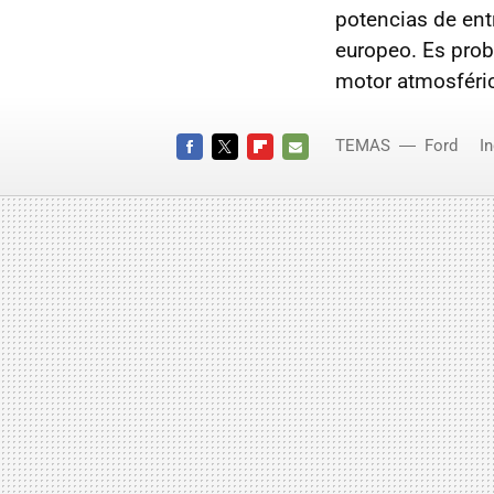
potencias de ent
europeo. Es pro
motor atmosféric
TEMAS
Ford
In
FACEBOOK
TWITTER
FLIPBOARD
E-
MAIL