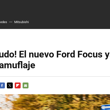
cedes
Mitsubishi
udo! El nuevo Ford Focus y
camuflaje
FACEBOOK
TWITTER
FLIPBOARD
E-
MAIL