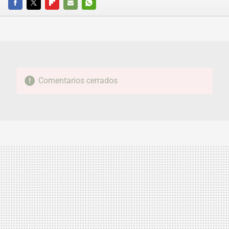
FACEBOOK
TWITTER
FLIPBOARD
E-
WHATSAPP
MAIL
Comentarios cerrados