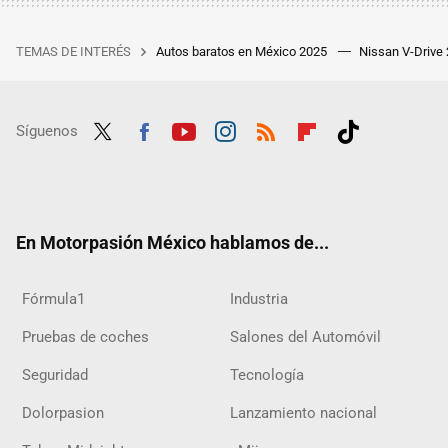
TEMAS DE INTERÉS
Autos baratos en México 2025
Nissan V-Drive
Síguenos
Twit
Fac
Yout
Inst
RSS
Flip
Tikt
ter
ebo
ube
agra
boar
ok
ok
m
d
En Motorpasión México hablamos de...
Fórmula1
Industria
Pruebas de coches
Salones del Automóvil
Seguridad
Tecnología
Dolorpasion
Lanzamiento nacional