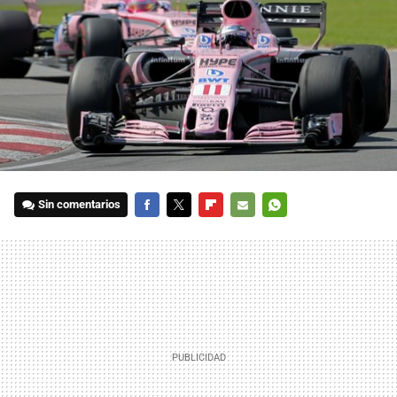
Sin comentarios
FACEBOOK
TWITTER
FLIPBOARD
E-
WHATSAPP
MAIL