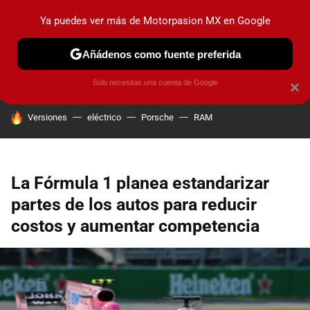
Ya puedes ver más de Motorpasion MX en Google
PRUEBAS
INDUSTRIA
HOY NO CIRCULA
LANZAMIEN
Añádenos como fuente preferida
Solo necesitas una cuenta de Google
×
HOY SE HABLA DE
Versiones
eléctrico
Porsche
RAM
La Fórmula 1 planea estandarizar
partes de los autos para reducir
costos y aumentar competencia