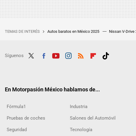
TEMAS DE INTERÉS
Autos baratos en México 2025
Nissan V-Drive
Síguenos
Twit
Fac
Yout
Inst
RSS
Flip
Tikt
ter
ebo
ube
agra
boar
ok
ok
m
d
En Motorpasión México hablamos de...
Fórmula1
Industria
Pruebas de coches
Salones del Automóvil
Seguridad
Tecnología