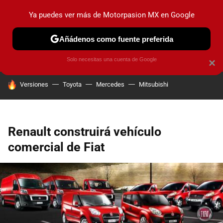
Ya puedes ver más de Motorpasion MX en Google
PRUEBAS
INDUSTRIA
HOY NO CIRCULA
LANZAMIEN
Añádenos como fuente preferida
Solo necesitas una cuenta de Google
×
HOY SE HABLA DE
Versiones
Toyota
Mercedes
Mitsubishi
Renault construirá vehículo
comercial de Fiat