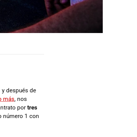
1
y después de
ño más
, nos
ntrato por
tres
to número 1 con