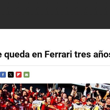
e queda en Ferrari tres añ
FACEBOOK
TWITTER
FLIPBOARD
E-
MAIL