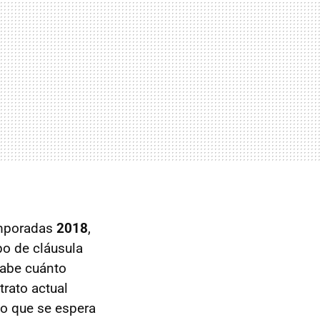
emporadas
2018
,
po de cláusula
sabe cuánto
rato actual
 lo que se espera