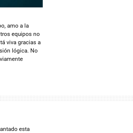
o, amo a la
otros equipos no
tá viva gracias a
isión lógica. No
bviamente
vantado esta