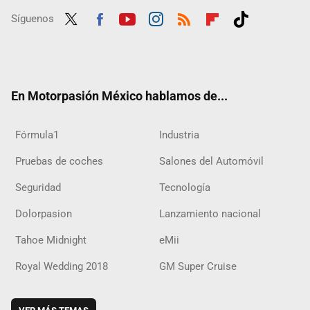
Síguenos
Twit
Fac
Yout
Inst
RSS
Flip
Tikt
ter
ebo
ube
agra
boar
ok
ok
m
d
En Motorpasión México hablamos de...
Fórmula1
Industria
Pruebas de coches
Salones del Automóvil
Seguridad
Tecnología
Dolorpasion
Lanzamiento nacional
Tahoe Midnight
eMii
Royal Wedding 2018
GM Super Cruise