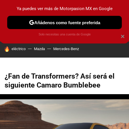
Ya puedes ver más de Motorpasion MX en Google
PRUEBAS
INDUSTRIA
HOY NO CIRCULA
LANZAMIEN
Añádenos como fuente preferida
Solo necesitas una cuenta de Google
×
HOY SE HABLA DE
eléctrico
Mazda
Mercedes-Benz
¿Fan de Transformers? Así será el
siguiente Camaro Bumblebee