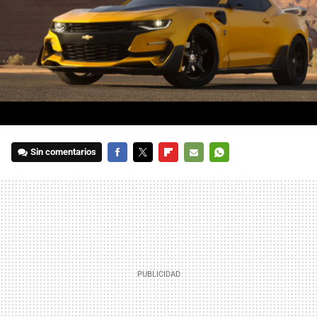
Sin comentarios
FACEBOOK
TWITTER
FLIPBOARD
E-
WHATSAPP
MAIL