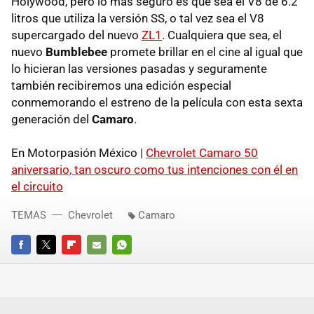
Holywood, pero lo más seguro es que sea el V8 de 6.2
litros que utiliza la versión SS, o tal vez sea el V8
supercargado del nuevo
ZL1
. Cualquiera que sea, el
nuevo
Bumblebee
promete brillar en el cine al igual que
lo hicieran las versiones pasadas y seguramente
también recibiremos una edición especial
conmemorando el estreno de la película con esta sexta
generación del
Camaro
.
En Motorpasión México |
Chevrolet Camaro 50
aniversario, tan oscuro como tus intenciones con él en
el circuito
TEMAS
Chevrolet
Camaro
FACEBOOK
TWITTER
FLIPBOARD
E-
WHATSAPP
MAIL